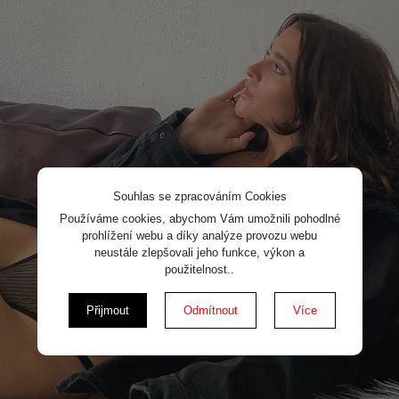
Souhlas se zpracováním Cookies
Používáme cookies, abychom Vám umožnili pohodlné
prohlížení webu a díky analýze provozu webu
neustále zlepšovali jeho funkce, výkon a
použitelnost..
Přijmout
Odmítnout
Více