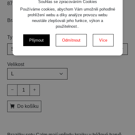
Souhlas se zpracováním Cookies
870 Kč
Používáme cookies, abychom Vám umožnili pohodlné
prohlížení webu a díky analýze provozu webu
Brazilky
neustále zlepšovali jeho funkce, výkon a
použitelnost..
Typ produktu
Přijmout
Odmítnout
Více
Velikost
Do košíku
Brazilky setu Calm mají vpředu krajku v béžové barvě,