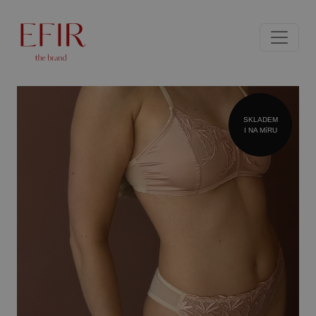
SKLADEM
I NA MíRU