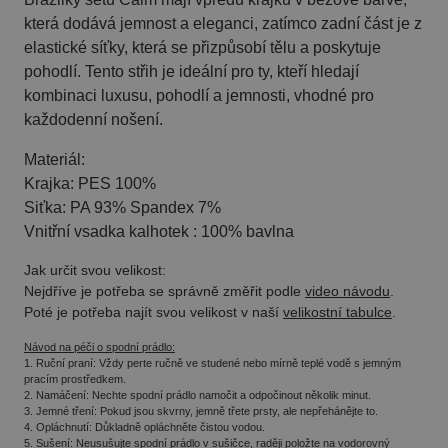
která dodává jemnost a eleganci, zatímco zadní část je z
elastické síťky, která se přizpůsobí tělu a poskytuje
pohodlí. Tento střih je ideální pro ty, kteří hledají
kombinaci luxusu, pohodlí a jemnosti, vhodné pro
každodenní nošení.
Materiál:
Krajka: PES 100%
Siťka: PA 93% Spandex 7%
Vnitřní vsadka kalhotek : 100% bavlna
Jak určit svou velikost:
Nejdříve je potřeba se správně změřit podle
video návodu
.
Poté je potřeba najít svou velikost v naší
velikostní tabulce
.
Návod na péči o spodní prádlo:
1.
Ruční praní
: Vždy perte ručně ve studené nebo mírně teplé vodě s jemným
pracím prostředkem.
2.
Namáčení
: Nechte spodní prádlo namočit a odpočinout několik minut.
3.
Jemné tření
: Pokud jsou skvrny, jemně třete prsty, ale nepřehánějte to.
4.
Opláchnutí
: Důkladně opláchněte čistou vodou.
5.
Sušení
: Neusušujte spodní prádlo v sušičce, raději položte na vodorovný